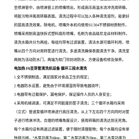
至喷淋管中，由喷淋管上的喷嘴喷出，形成高压高温水流冲洗周转箱，
将脏污物冲离周转箱表面。清洗过程中可以加入各种清洗溶剂，能更好
的提高清洗效果。除电机，喷嘴外本机均使用SU304不锈钢材质制作，
喷嘴采用耐高温快拆式塑料扇形喷嘴，毛刷为食品级尼龙丝材料制作。
清洗水箱共分为两组，每组均带有过滤装置，清洁水源可循环利用，喷
嘴从四个方向对周转筐进行清洗，多道清洗确保表面清洗干净。清洗室
两侧为活动防水门，两端为软门帘封闭防水，方便设备检修及保养。
电加热 F6豆芽筐清洗机设备 循环三段水清洗
1.全不锈钢制造，满足国家对食品卫生的规定；
2.电器防水设置，避免由于环境潮湿而导致电器烧坏；
3.电器带有过载保护，漏电保护，保证操作人员的人身安全；
4.采用机械调速，可满足不同脏度的筐子清洗；
三个循环水箱均采用
（立式）管道泵循环喷淋进行高压清洗，从上下左右四个方向同时对筐
子进行喷淋冲洗，合理的喷嘴角度设计，使周转箱的清洗达到无死角。
每个水箱均设有两道过滤装置，便于随时清理赃物；每个水箱均设有单
独排污阀，*水泵功率为4kw，第二水泵功率为3kw，第三水泵功率为