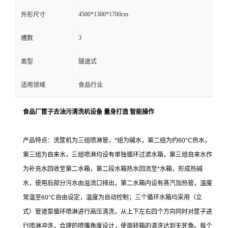
4500*1300*1700cm
外形尺寸
3
槽数
类型
隧道式
适用领域
食品行业
食品厂筐子去油污清洗机设备 量身打造 智能操作
产品特点：洗筐机
为三组喷淋管，*组为碱水，第二组为约60°C热水，
第三组为自来水，三组喷淋均设有单独循环过滤水箱，第三组自来水作
为补充水回收至第二水箱，第二段水箱热水回流至*水箱，形成热碱
水，使用后部分污水由溢流口排出，第二水箱内设有蒸汽加热管，温度
常温至60°C自由设定，温度为自动控制；
三个循环水箱均采用（立
式）管道泵循环喷淋进行高压清洗，从上下左右四个方向同时对筐子进
行喷淋冲洗，合理的喷嘴角度设计，使周转箱的清洗达到无死角。每个