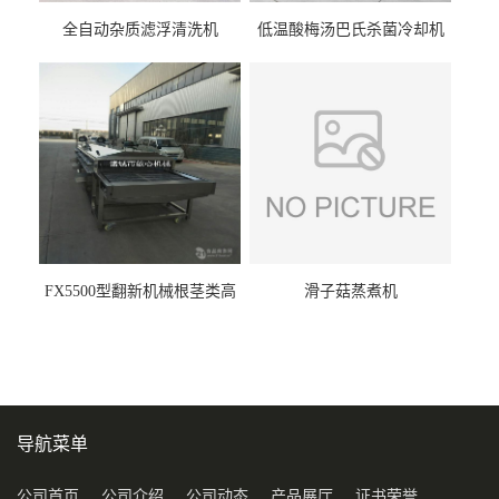
全自动杂质滤浮清洗机
低温酸梅汤巴氏杀菌冷却机
FX5500型翻新机械根茎类高
滑子菇蒸煮机
压喷淋清洗机
导航菜单
公司首页
公司介绍
公司动态
产品展厅
证书荣誉