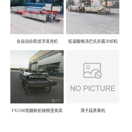
全自动杂质滤浮清洗机
低温酸梅汤巴氏杀菌冷却机
FX5500型翻新机械根茎类高
滑子菇蒸煮机
压喷淋清洗机