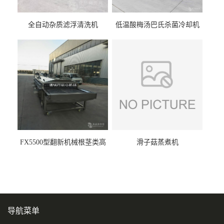
全自动杂质滤浮清洗机
低温酸梅汤巴氏杀菌冷却机
FX5500型翻新机械根茎类高
滑子菇蒸煮机
压喷淋清洗机
导航菜单