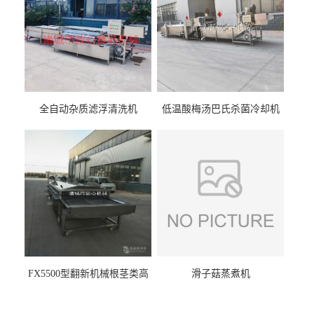
全自动杂质滤浮清洗机
低温酸梅汤巴氏杀菌冷却机
FX5500型翻新机械根茎类高
滑子菇蒸煮机
压喷淋清洗机