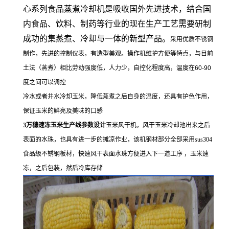
心系列食品蒸煮冷却机是吸收国外先进技术，结合国
内食品、饮料、制药等行业的现在生产工艺需要研制
成功的集蒸煮、冷却与一体的新型产品。
采用优质不锈钢
制作，先进的控制仪表，有造型美观。操作机维护方便等特点，与目前
土法（蒸煮）相比劳动强度低，人力少，自控化程度高，温度在60-90
度之间可以调控
冷水或者井水冷却玉米，降低蒸煮之后自身的温度，还具有护色作用，
保证玉米的鲜亮及美味的口感
3万穗速冻玉米生产线参数设计
玉米风干机，风干玉米冷却池出来之后
表面的水珠，也具有进一步的摊凉作业，该机钢材部分全部采用sus304
食品级不锈钢板材，快速风干表面水珠方便进入下一道工序 ，玉米速
冻，之后包装，然后冷库存储