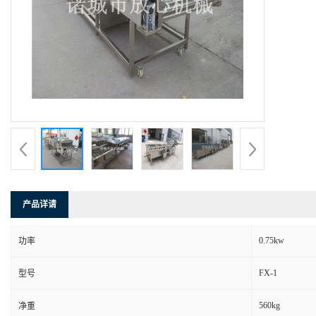
产品详请
0.75kw
功率
FX-1
型号
560kg
净重