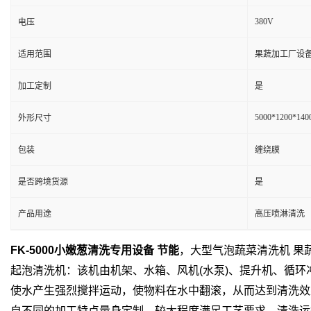
380V
电压
适用范围
果蔬加工厂设
加工定制
是
5000*1200*14
外形尺寸
包装
缠绕膜
是否跨境货源
是
产品用途
高压喷淋清洗
FK-5000小嫩葱清洗专用设备 节能
，大型气泡蔬菜清洗机 果
起泡清洗机：该机由机架、水箱、风机(水泵)、提升机、循
使水产生强烈搅拌运动，使物料在水中翻滚，从而达到清洗效
自不同的加工特点量身定制，较大程度满足工艺要求，清洗运