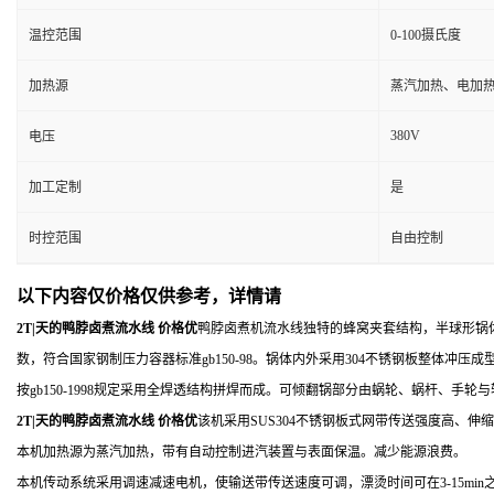
温控范围
0-100摄氏度
加热源
蒸汽加热、电加
380V
电压
加工定制
是
时控范围
自由控制
以下内容仅价格仅供参考，详情请
2T|天的鸭脖卤煮流水线 价格优
鸭脖卤煮机流水线独特的蜂窝夹套结构，半球形锅体
数，符合国家钢制压力容器标准gb150-98。锅体内外采用304不锈钢板整体冲
按gb150-1998规定采用全焊透结构拼焊而成。可倾翻锅部分由蜗轮、蜗杆、手
2T|天的鸭脖卤煮流水线 价格优
该机采用SUS304不锈钢板式网带传送强度高、
本机加热源为蒸汽加热，带有自动控制进汽装置与表面保温。减少能源浪费。
本机传动系统采用调速减速电机，使输送带传送速度可调，漂烫时间可在3-15min