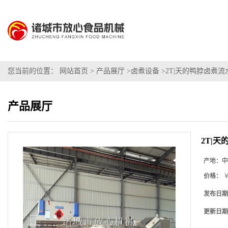
您当前的位置：
网站首页
>
产品展厅
>
卤煮设备
>
2T|天的鸭脖卤煮流
产品展厅
2T|
产地：
中
价格：
￥
发布日期
更新日期