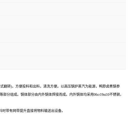
动式翻转)，方便投料和出料，清洗方便。以高压锅炉蒸汽为能源，鸭脖卤煮锅参
部分组成。锅体部分由内外锅体焊接而成。内外锅体均采用06cr19ni10不锈钢，
出料时带有网带提升直接将物料输送出设备。