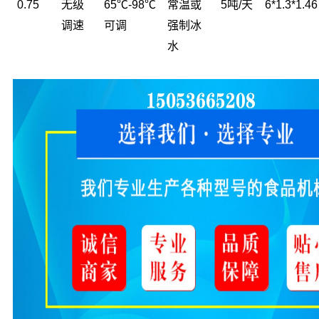
0.75
无级
65℃-98℃
常温或
5吨/天
6*1.3*1.46
调速
可调
强制冰
水