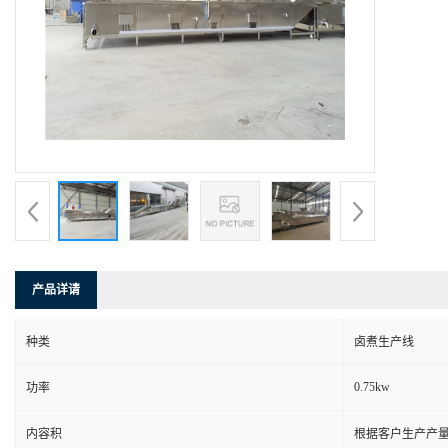
产品详请
种类
卤煮生产线
0.75kw
功率
内容积
根据客户生产产