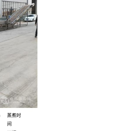
m
蒸煮时
间