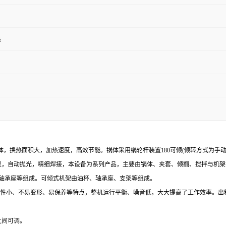
热
，换热面积大，加热速度，高效节能。锅体采用蜗轮杆装置180可倾(倾转方式为手
压成型，自动抛光，精细焊接，本设备为系列产品，主要由锅体、夹套、倾翻、搅拌与机架等
轮与轴承座等组成。可倾式机架由油杯、轴承座、支架等组成。
伸缩性小、不易变形、易保养等特点，整机运行平衡、噪音低，大大提高了工作效率。
之间可调。