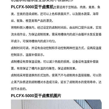
PLCFX-5000豆干卤煮机
主要适用于豆制品、肉类、禽类、鱼
类、豆类的连续卤制，还可以上色和表面风干，以及脱水蔬菜、海带
丝、鱿鱼、根茎类等产品的漂烫。
将物料倒入槽体内，经过设定的卤制时间后，由出料口提升出来，实现
流水线作业，为保证卤制效果，需采用槽体内的卤汁由循环水泵反复循
环卤汁，可保持槽体内的卤汁均匀。
卤制时间可调，并设有自动控制和手动控制两种控温方式，设两段温度
控制显示，温度补偿显示。
卤制槽设有厚保温设施，可以减少热能的损耗，设备设有温度补偿装
置，有效保证了槽内水温的均衡性，保证卤制效果。
卤制线采用管道换热形式加热，使蒸汽不与卤制用水直接接触，可以防
止蒸汽杂质进到卤制槽对水造成污染，延长了卤制用水的使用寿命，达
到节水目的。
PLCFX-5000豆干卤煮机
图片