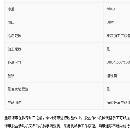
660kg
净重
380V
电压
适用范围
果蔬加工厂设备
加工定制
是
5000*1300*13
外形尺寸
包装
缠绕膜
是否跨境货源
是
产品用途
海带等海产品
盐渍海带在做深加工之前，会对海带进行脱盐作业，脱盐作业机械代替手工可以提
海带脱盐清洗机又名为机械手清洗机，采用机械手工作原理，网带连续不断向前行