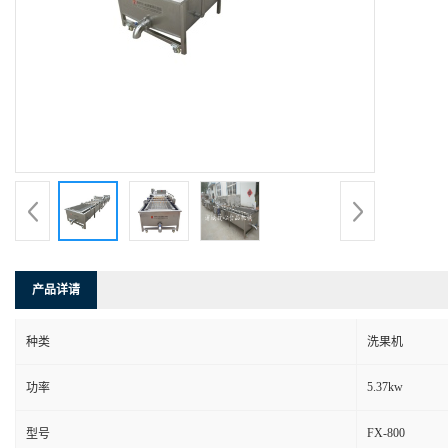
产品详请
种类
洗果机
5.37kw
功率
FX-800
型号