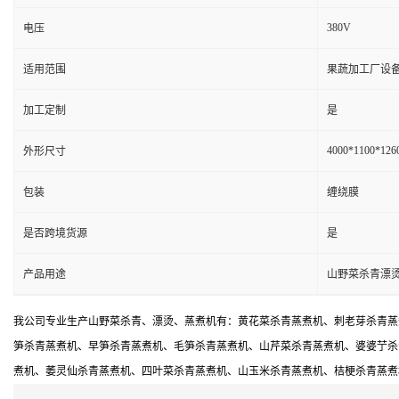
380V
电压
适用范围
果蔬加工厂设备
加工定制
是
4000*1100*12
外形尺寸
包装
缠绕膜
是否跨境货源
是
产品用途
山野菜杀青漂
我公司专业生产山野菜杀青、漂烫、蒸煮机有：黄花菜杀青蒸煮机、刺老芽杀青蒸
笋杀青蒸煮机、早笋杀青蒸煮机、毛笋杀青蒸煮机、山芹菜杀青蒸煮机、婆婆艼杀
煮机、萎灵仙杀青蒸煮机、四叶菜杀青蒸煮机、山玉米杀青蒸煮机、桔梗杀青蒸煮