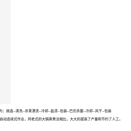
--清洗--杀青漂烫--冷却--盐渍--包装--巴氏杀菌--冷却--风干--包装
自动连续式作业，同老式的大锅蒸煮法相比，大大的提高了产量和节约了人工，