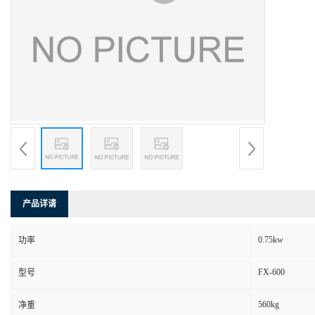
产品详请
0.75kw
功率
FX-600
型号
560kg
净重