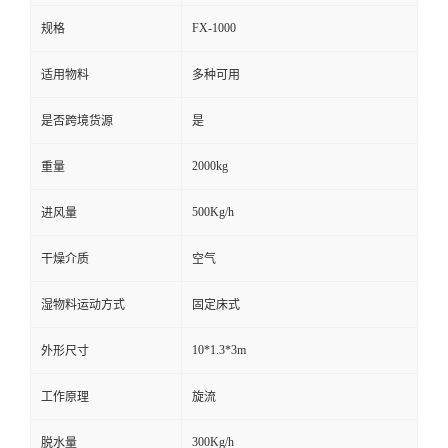
FX-1000
规格
适用物料
多种可用
是否跨境货源
是
2000kg
重量
500Kg/h
进风量
干燥介质
空气
湿物料运动方式
固定床式
10*1.3*3m
外形尺寸
工作原理
旋流
300Kg/h
脱水量