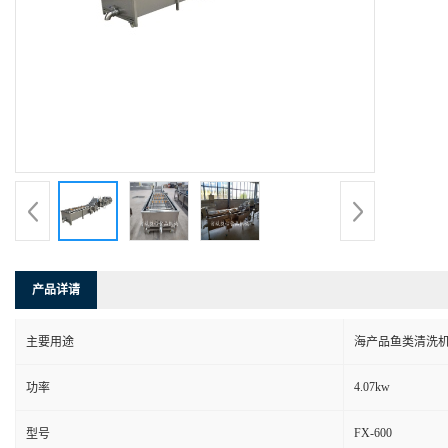
产品详请
主要用途
海产品鱼类清洗
4.07kw
功率
FX-600
型号