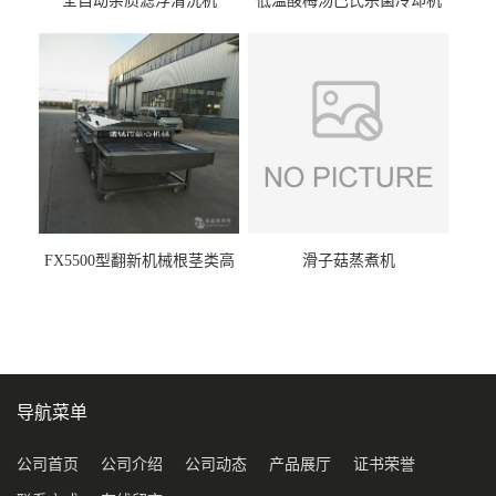
全自动杂质滤浮清洗机
低温酸梅汤巴氏杀菌冷却机
FX5500型翻新机械根茎类高
滑子菇蒸煮机
压喷淋清洗机
导航菜单
公司首页
公司介绍
公司动态
产品展厅
证书荣誉