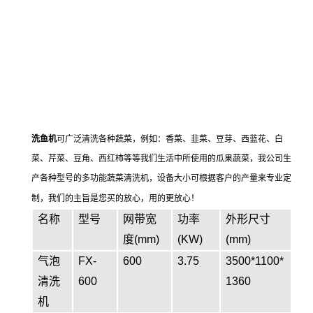
洗鱼机
可广泛清洗各种蔬菜，例如：香菜、韭菜、豆芽、西蓝花、白
菜、芹菜、豆角、西红柿等等我们生活中所使用的瓜果蔬菜，我公司生
产各种型号的多功能蔬菜清洗机，设备大小可根据客户的产量来专业定
制，我们的主旨是您买的放心，用的更放心！
名称
型号
网带宽
功率
外形尺寸
度(mm)
(KW)
(mm)
气泡
FX-
600
3.75
3500*1100*
清洗
600
1360
机