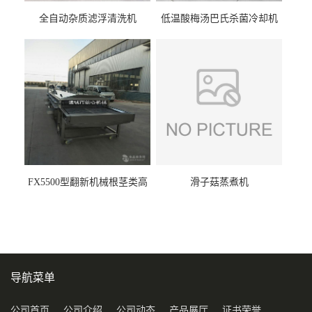
全自动杂质滤浮清洗机
低温酸梅汤巴氏杀菌冷却机
FX5500型翻新机械根茎类高
滑子菇蒸煮机
压喷淋清洗机
导航菜单
公司首页
公司介绍
公司动态
产品展厅
证书荣誉