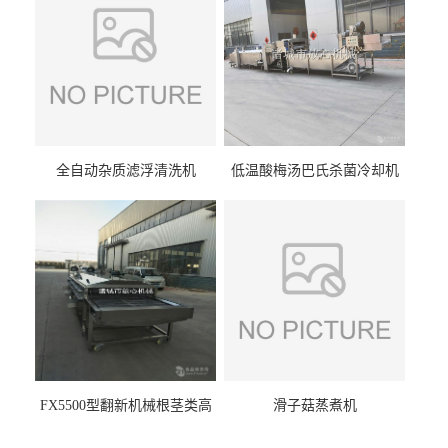
全自动杂质滤浮清洗机
低温酸梅汤巴氏杀菌冷却机
FX5500型翻新机械根茎类高
滑子菇蒸煮机
压喷淋清洗机