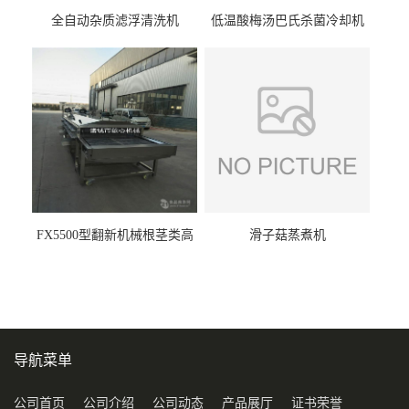
全自动杂质滤浮清洗机
低温酸梅汤巴氏杀菌冷却机
FX5500型翻新机械根茎类高
滑子菇蒸煮机
压喷淋清洗机
导航菜单
公司首页
公司介绍
公司动态
产品展厅
证书荣誉