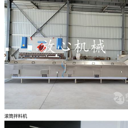
滚筒拌料机