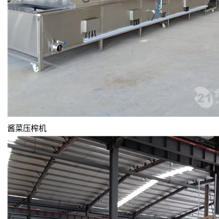
酱菜压榨机