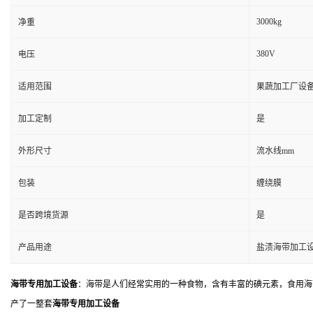
3000kg
净重
380V
电压
适用范围
果蔬加工厂设备
加工定制
是
外形尺寸
流水线mm
包装
缠绕膜
是否跨境货源
是
产品用途
盐渍海带加工
海带专用加工设备
：海带是人们经常实用的一种食物，含有丰富的碘元素，食用海
产了一整套
海带专用加工设备