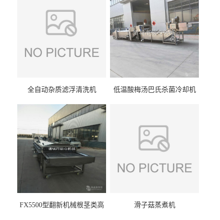
全自动杂质滤浮清洗机
低温酸梅汤巴氏杀菌冷却机
FX5500型翻新机械根茎类高
滑子菇蒸煮机
压喷淋清洗机