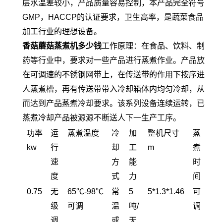
层水温差较小，产品质量容易控制，本产品完全符号
GMP，HACCP的认证要求，卫生高率，是蔬菜食品
加工行业的理想设备。
香菇蘑菇蒸煮机多少钱
工作原理：在食品、饮料、制
药等行业中，要求对一些产品进行蒸煮作业。产品放
在可调速的不锈钢网带上，在传送带的作用下按序进
人蒸煮槽，再有传送带带入冷却箱体内均匀冷却，从
而达到产品蒸煮冷却要求。该系列设备连续运转，已
蒸煮冷却产品被源源不断送人下一生产工序。
功率
运
蒸煮温度
冷
加
整机尺寸
蒸
kw
行
却
工
m
煮
速
方
能
时
度
式
力
间
0.75
无
65℃-98℃
常
5
5*1.3*1.46
可
级
可调
温
吨/
调
调
或
天