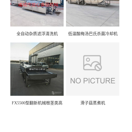
全自动杂质滤浮清洗机
低温酸梅汤巴氏杀菌冷却机
FX5500型翻新机械根茎类高
滑子菇蒸煮机
压喷淋清洗机