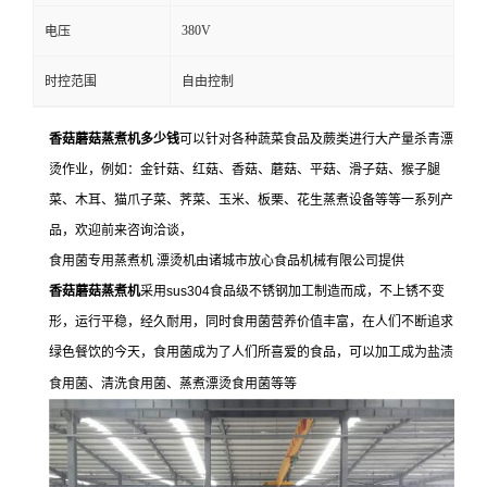
380V
电压
时控范围
自由控制
香菇蘑菇蒸煮机多少钱
可以针对各种蔬菜食品及蕨类进行大产量杀青漂
烫作业，例如：金针菇、红菇、香菇、蘑菇、平菇、滑子菇、猴子腿
菜、木耳、猫爪子菜、荠菜、玉米、板栗、花生蒸煮设备等等一系列产
品，欢迎前来咨询洽谈，
食用菌专用蒸煮机 漂烫机由诸城市放心食品机械有限公司提供
香菇蘑菇蒸煮机
采用sus304食品级不锈钢加工制造而成，不上锈不变
形，运行平稳，经久耐用，同时食用菌营养价值丰富，在人们不断追求
绿色餐饮的今天，食用菌成为了人们所喜爱的食品，可以加工成为盐渍
食用菌、清洗食用菌、蒸煮漂烫食用菌等等