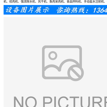
机、绞肉机、强流除水机、风干机、鱼肉采肉机、食品拌料机、手动盐水注射机、全