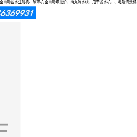
自动盐水注射机、破碎机.全自动烟熏炉、肉丸流水线、甩干脱水机、、毛辊清洗机、