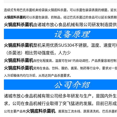
连续式专用巴氏杀菌机来给袋装火锅底料杀菌，可以杀菌包装袋表面的细菌，延长
火锅底料杀菌机
可以杀菌包装袋、奶制品，经过巴氏杀菌过的食品可以延长保质期
火锅底料杀菌机
由诸城市放心食品机械有限公司研发制造提供
火锅底料杀菌机
整机采用优质SUS304不锈钢，温度、速
（杀菌池）相比劳动强度低，人力少
火锅底料杀菌机
自控化程度高，温度可在98°内自动调控，产品质量容易控
火锅底料杀菌机
常用在食品、饮料、酸奶、酱菜、制药等行业中，要求对一些
入冷却箱体内均匀冷却，从而达到产品杀菌要求。
诸城市放心食品机械有限公司经多年研发与生产，是国内外生
求，公司在食品机械行业取得了突飞猛进的发展。目前已形成
火锅底料杀菌机
公司主要产品有
、酱菜加工流水线、蔬菜清洗机、巴氏杀菌