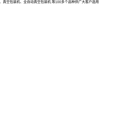
真空包装机、全自动真空包装机.等100多个品种供广大客户选用