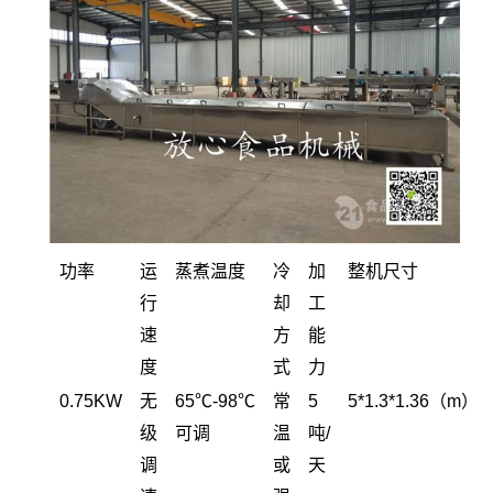
功率
运
蒸煮温度
冷
加
整机尺寸
行
却
工
速
方
能
度
式
力
0.75KW
无
65℃-98℃
常
5
5*1.3*1.36（m）
级
可调
温
吨/
调
或
天