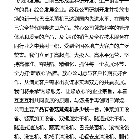
飞快的发展。目前已形成集科研开发、生产销售于一
体的具有综合发展企业。经我公司研制开发并投放市
场的新一代巴氏杀菌机已达到国内先进水平，在国内
已完全替代同类进口产品。放心公司凭靠科学的管理
体系和质量的产品，及良好的销售及全程技术服务在
同行业之中独树一帜，受到全国各地广大客户的广泛
赞誉。我们立足于高起点、大投入、高水平运营，坚
持高标准、零缺陷、精细化，抓住每一个发展环节，
全力打造“放心”品牌。放心公司愿与客户长期友好合
作，从满足客户需求出发谋求实现双方的共赢发展。
我们将秉承“为您服务、让您放心”的企业宗旨，本着
互惠互利共同发展的原则，与您携手再创明日辉煌.
公司主要产品有
香菇蒸煮机多少钱一台
，净菜加工设
备、酱菜加工设备、双螺旋烘干机、隧道式烘干机、
隧道式速冻机、蔬菜清洗机、巴氏杀菌机、滚筒洗袋
机、洗筐机、机械手清洗机、毛辊去皮清洗机、翻转