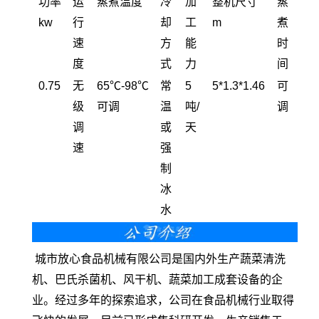
功率
运
蒸煮温度
冷
加
整机尺寸
蒸
kw
行
却
工
m
煮
速
方
能
时
度
式
力
间
0.75
无
65℃-98℃
常
5
5*1.3*1.46
可
级
可调
温
吨/
调
调
或
天
速
强
制
冰
水
城市放心食品机械有限公司是国内外生产蔬菜清洗
机、巴氏杀菌机、风干机、蔬菜加工成套设备的企
业。经过多年的探索追求，公司在食品机械行业取得