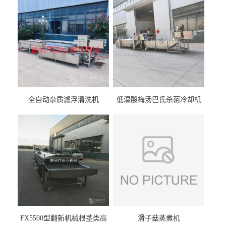
全自动杂质滤浮清洗机
低温酸梅汤巴氏杀菌冷却机
FX5500型翻新机械根茎类高
滑子菇蒸煮机