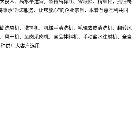
大投入、高水平运营，坚持高标准、零缺陷、精细化，抓住每
将秉承“为您服务、让您放心”的企业宗旨，本着互惠互利共同
筒洗袋机、洗筐机、机械手清洗机、毛辊去皮清洗机、翻转风
、风干机、鱼肉采肉机、食品拌料机、手动盐水注射机、全自
品种供广大客户选用