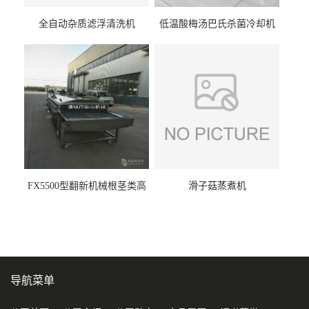
全自动杂质滤浮清洗机
低温酸梅汤巴氏杀菌冷却机
FX5500型翻新机械根茎类高
滑子菇蒸煮机
压喷淋清洗机
导航菜单