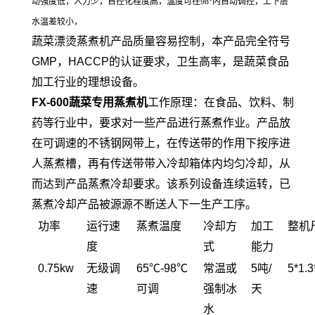
动强度低，人力少，自控化程度高，温度可在98°内自动调控，上下层
水温差较小，
蔬菜漂烫蒸煮机产品质量容易控制，本产品完全符号
GMP，HACCP的认证要求，卫生高率，是蔬菜食品
加工行业的理想设备。
FX-600蔬菜专用蒸煮机
工作原理：在食品、饮料、制
药等行业中，要求对一些产品进行蒸煮作业。产品放
在可调速的不锈钢网带上，在传送带的作用下按序进
人蒸煮槽，再有传送带带入冷却箱体内均匀冷却，从
而达到产品蒸煮冷却要求。该系列设备连续运转，已
蒸煮冷却产品被源源不断送人下一生产工序。
功率
运行速
蒸煮温度
冷却方
加工
整机
度
式
能力
0.75kw
无级调
65℃-98℃
常温或
5吨/
5*1.
速
可调
强制冰
天
水