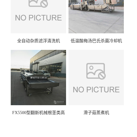
全自动杂质滤浮清洗机
低温酸梅汤巴氏杀菌冷却机
FX5500型翻新机械根茎类高
滑子菇蒸煮机
压喷淋清洗机