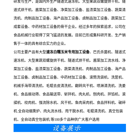
研发与生产，是国内外生产隧道式速冻机、大型果蔬双螺旋烘干机、隧
道式烘干机、酱菜加工设备、净菜加工设备、盐渍菜加工设备、蔬菜清
洗机、肉制品加工设备、海产品加工设备、卤制品加工设备、蔬菜加工
成套设备、中药材加工设备的骨干企业。经过多年的探索追求，公司在
食品机械行业取得了突飞猛进的发展。目前已形成集科研开发、生产销
售于一体的具有综合实力的企业。
公司主要产品有大型
速冻白糯玉米专用加工设备
、巴氏杀菌机、隧道式
速冻机、大型果蔬双螺旋烘干机、隧道式烘干机、酱菜加工流水线、净
菜加工设备、盐渍菜加工设备、蔬菜清洗机、肉制品加工设备、海产品
加工设备、卤制品加工设备、中药材加工设备、滚筒洗袋机、洗筐机、
机械手海带清洗机、毛辊去皮清洗机、翻转风干机、喷淋清洗机、洗姜
机、食品振动筛、食品输送带、斩拌机、肉丸机、刨肉机、拌馅机、滚
揉机、绞肉机、强流除水机、风干机、鱼肉采肉机、食品拌料机、破碎
机.全自动烟熏炉、肉丸流水线、甩干脱水机、毛辊清洗机、真空包装
机、全自动真空包装机.等100多个品种供广大客户选用