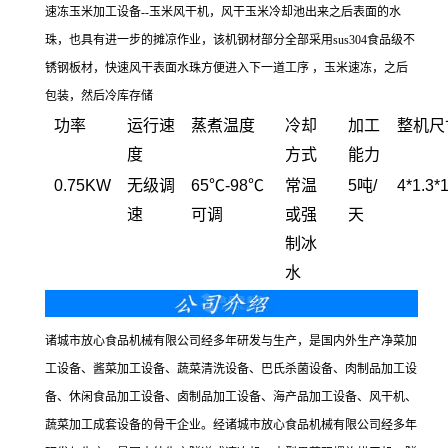
速冻玉米加工设备--玉米风干机，风干玉米冷却池出来之后表面的水
珠，也具有进一步的摊凉作业，该机钢材部分全部采用sus304食品级不
锈钢板材，快速风干表面水珠方便进入下一道工序 ，玉米速冻，之后
包装，然后冷库存储
功率
运行速
蒸煮温度
冷却
加工
整机尺
度
方式
能力
0.75KW
无级调
65℃-98℃
常温
5吨/
4*1.3
速
可调
或强
天
制冰
水
诸城市放心食品机械有限公司经多年研发与生产，是国内外生产净菜加
工设备、酱菜加工设备、蔬菜清洗设备、巴氏杀菌设备、肉制品加工设
备、休闲食品加工设备、卤制品加工设备、海产品加工设备、风干机、
蔬菜加工成套设备的骨干企业。经诸城市放心食品机械有限公司经多年