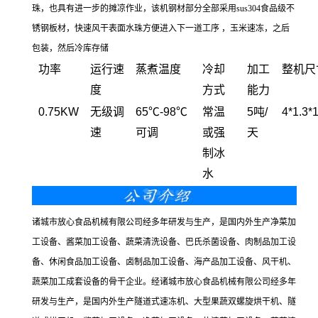
珠，也具有进一步的摊凉作业，该机钢材部分全部采用sus304食品级不
锈钢板材，快速风干表面水珠方便进入下一道工序 ，玉米速冻，之后
包装，然后冷库存储
功率
运行速
蒸煮温度
冷却
加工
整机尺
度
方式
能力
0.75KW
无级调
65℃-98℃
常温
5吨/
4*1.3
速
可调
或强
天
制冰
水
诸城市放心食品机械有限公司经多年研发与生产，是国内外生产净菜加
工设备、酱菜加工设备、蔬菜清洗设备、巴氏杀菌设备、肉制品加工设
备、休闲食品加工设备、卤制品加工设备、海产品加工设备、风干机、
蔬菜加工成套设备的骨干企业。经诸城市放心食品机械有限公司经多年
研发与生产，是国内外生产隧道式速冻机、大型果蔬双螺旋烘干机、隧