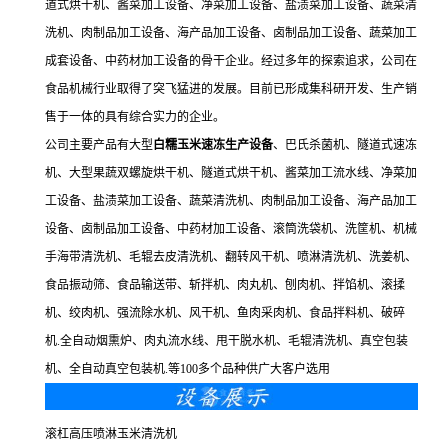
道式烘干机、酱菜加工设备、净菜加工设备、盐渍菜加工设备、蔬菜清
洗机、肉制品加工设备、海产品加工设备、卤制品加工设备、蔬菜加工
成套设备、中药材加工设备的骨干企业。经过多年的探索追求，公司在
食品机械行业取得了突飞猛进的发展。目前已形成集科研开发、生产销
售于一体的具有综合实力的企业。
公司主要产品有大型
白糯玉米速冻生产设备
、巴氏杀菌机、隧道式速冻
机、大型果蔬双螺旋烘干机、隧道式烘干机、酱菜加工流水线、净菜加
工设备、盐渍菜加工设备、蔬菜清洗机、肉制品加工设备、海产品加工
设备、卤制品加工设备、中药材加工设备、滚筒洗袋机、洗筐机、机械
手海带清洗机、毛辊去皮清洗机、翻转风干机、喷淋清洗机、洗姜机、
食品振动筛、食品输送带、斩拌机、肉丸机、刨肉机、拌馅机、滚揉
机、绞肉机、强流除水机、风干机、鱼肉采肉机、食品拌料机、破碎
机.全自动烟熏炉、肉丸流水线、甩干脱水机、毛辊清洗机、真空包装
机、全自动真空包装机.等100多个品种供广大客户选用
滚杠高压喷淋玉米清洗机