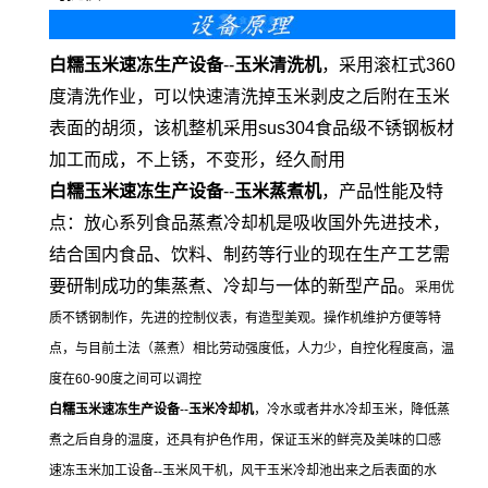
白糯玉米速冻生产设备
--
玉米清洗机
，采用滚杠式360
度清洗作业，可以快速清洗掉玉米剥皮之后附在玉米
表面的胡须，该机整机采用sus304食品级不锈钢板材
加工而成，不上锈，不变形，经久耐用
白糯玉米速冻生产设备
-
-
玉米蒸煮机
，产品性能及特
点：放心系列食品蒸煮冷却机是吸收国外先进技术，
结合国内食品、饮料、制药等行业的现在生产工艺需
要研制成功的集蒸煮、冷却与一体的新型产品。
采用优
质不锈钢制作，先进的控制仪表，有造型美观。操作机维护方便等特
点，与目前土法（蒸煮）相比劳动强度低，人力少，自控化程度高，温
度在60-90度之间可以调控
白糯玉米速冻生产设备
--
玉米冷却机
，冷水或者井水冷却玉米，降低蒸
煮之后自身的温度，还具有护色作用，保证玉米的鲜亮及美味的口感
速冻玉米加工设备--玉米风干机，风干玉米冷却池出来之后表面的水