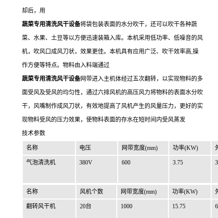
却后，用
蔬菜专用清洗风干设备
将袋包装表面的水分吹干，还可以吹干各种蔬
菜、水果、土豆等以方便迅速装箱入库。本机采用低功率、低噪音的风
机，吹风口成风刀状，效果更佳。本机具有应用广泛、吹干效率高,操
作方便等特点。物料由入料端通过
蔬菜专用清洗风干设备
网带进入主机体经过五次翻转，以实现物料的多
面受风及受风的均匀性，通过六排风机的高压风力将物料的表面水分吹
干，风嘴制作成风刀状，有效地提高了风机产生的风量压力，更好的实
现物料受风的压力效果，使物料表面的存水在短时间内受风蒸发
技术参数
名称
电压
网带宽度(mm)
功率(KW)
气泡清洗机
380V
600
3.75
3
名称
风机个数
网带宽度(mm)
功率(KW)
翻转风干机
20台
1000
15.75
6