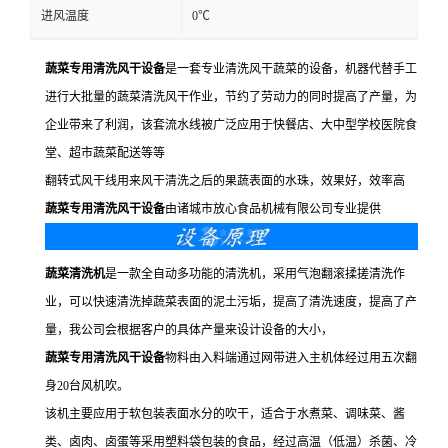
进风温度
0℃
蔬菜专用清洗风干设备
是一套专业清洗风干蔬菜的设备，机器代替手工
进行大批量的蔬菜清洗风干作业，节约了劳动力的同时提高了产量，为
企业带来了利润，该套流水线被广泛应用于快餐店、大中型学校医院食
堂、超市蔬菜配送等等
翻转式风干线用来风干清洗之后的果蔬表面的水珠，效果好，效率高
蔬菜专用清洗风干设备
由诸城市放心食品机械有限公司专业提供
蔬菜清洗机
是一款全自动多功能的清洗机，采用气泡翻滚揉搓清洗作
业，可以快速清洗掉蔬菜表面的泥土污垢，提高了清洗速度，提高了产
量，我公司会根据客户的具体产量来设计设备的大小，
蔬菜专用清洗风干设备
物料由入料端通过网带进入主机体经过用五次翻
身20台风机吹。
该机主要应用于软包装表面水分的吹干，适合于水煮菜、调味菜、酱
类、卤肉、卤蛋等采用塑料袋包装的食品，经过高温（低温）杀菌、冷