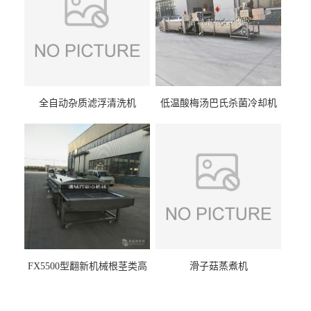
全自动杂质滤浮清洗机
低温酸梅汤巴氏杀菌冷却机
FX5500型翻新机械根茎类高
滑子菇蒸煮机
压喷淋清洗机