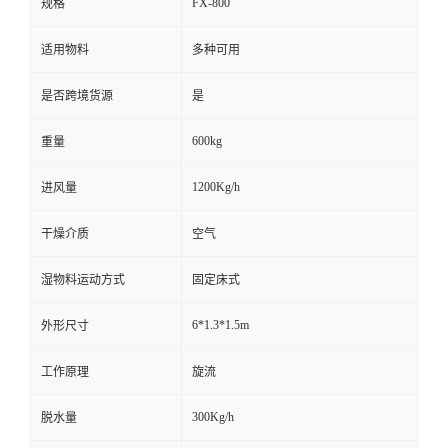
FX-800
规格
适用物料
多种可用
是否跨境货源
是
600kg
重量
1200Kg/h
进风量
干燥介质
空气
湿物料运动方式
固定床式
6*1.3*1.5m
外形尺寸
工作原理
旋流
300Kg/h
脱水量