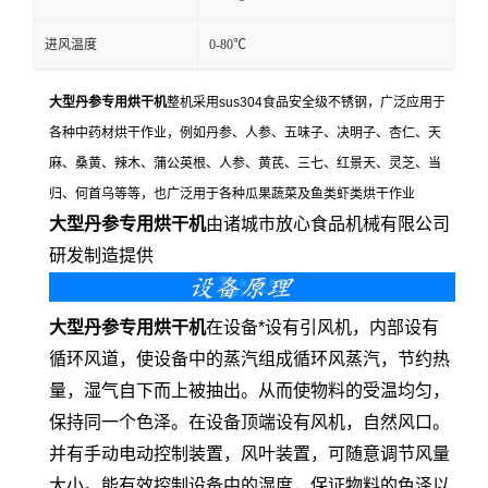
进风温度
0-80℃
大型丹参专用烘干机
整机采用sus304食品安全级不锈钢，广泛应用于
各种中药材烘干作业，例如丹参、人参、五味子、决明子、杏仁、天
麻、桑黄、辣木、蒲公英根、人参、黄芪、三七、红景天、灵芝、当
归、何首乌等等，也广泛用于各种瓜果蔬菜及鱼类虾类烘干作业
大型丹参
专用烘干机
由诸城市放心食品机械有限公司
研发制造提供
大型丹参
专用烘干机
在设备*设有引风机，内部设有
循环风道，使设备中的蒸汽组成循环风蒸汽，节约热
量，湿气自下而上被抽出。从而使物料的受温均匀，
保持同一个色泽。在设备顶端设有风机，自然风口。
并有手动电动控制装置，风叶装置，可随意调节风量
大小。能有效控制设备中的湿度，保证物料的色泽以