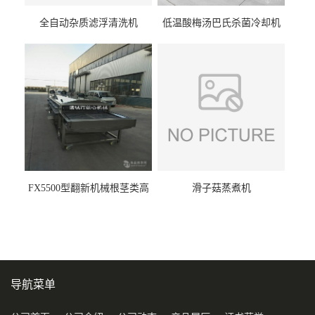
全自动杂质滤浮清洗机
低温酸梅汤巴氏杀菌冷却机
FX5500型翻新机械根茎类高
滑子菇蒸煮机
压喷淋清洗机
导航菜单