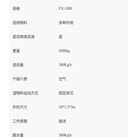
FX-1000
规格
适用物料
多种可用
是否跨境货源
是
2000kg
重量
500Kg/h
进风量
干燥介质
空气
湿物料运动方式
固定床式
10*1.5*3m
外形尺寸
工作原理
旋流
300Kg/h
脱水量