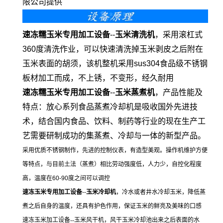
限公司提供
速冻
糯
玉米专用加工
设备
--
玉米清洗机
，采用滚杠式
360度清洗作业，可以快速清洗掉玉米剥皮之后附在
玉米表面的胡须，该机整机采用sus304食品级不锈钢
板材加工而成，不上锈，不变形，经久耐用
速冻
糯
玉米专用加工
设备
-
-
玉米蒸煮机
，产品性能及
特点：放心系列食品蒸煮冷却机是吸收国外先进技
术，结合国内食品、饮料、制药等行业的现在生产工
艺需要研制成功的集蒸煮、冷却与一体的新型产品。
采用优质不锈钢制作，先进的控制仪表，有造型美观。操作机维护方便
等特点，与目前土法（蒸煮）相比劳动强度低，人力少，自控化程度
高，温度在60-90度之间可以调控
速冻玉米专用加工
设备
--
玉米冷却机
，冷水或者井水冷却玉米，降低蒸
煮之后自身的温度，还具有护色作用，保证玉米的鲜亮及美味的口感
速冻玉米加工设备--玉米风干机，风干玉米冷却池出来之后表面的水