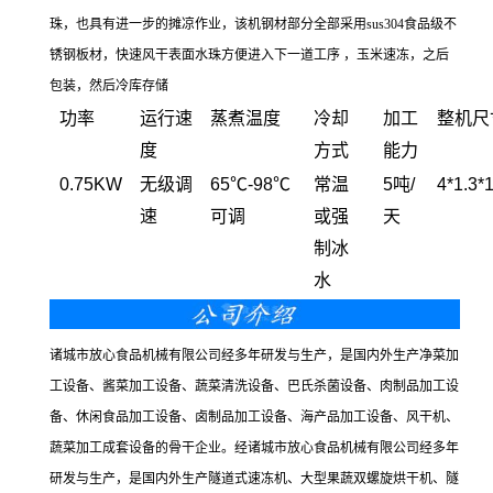
珠，也具有进一步的摊凉作业，该机钢材部分全部采用sus304食品级不
锈钢板材，快速风干表面水珠方便进入下一道工序 ，玉米速冻，之后
包装，然后冷库存储
功率
运行速
蒸煮温度
冷却
加工
整机尺
度
方式
能力
0.75KW
无级调
65℃-98℃
常温
5吨/
4*1.3
速
可调
或强
天
制冰
水
诸城市放心食品机械有限公司经多年研发与生产，是国内外生产净菜加
工设备、酱菜加工设备、蔬菜清洗设备、巴氏杀菌设备、肉制品加工设
备、休闲食品加工设备、卤制品加工设备、海产品加工设备、风干机、
蔬菜加工成套设备的骨干企业。经诸城市放心食品机械有限公司经多年
研发与生产，是国内外生产隧道式速冻机、大型果蔬双螺旋烘干机、隧