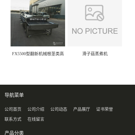
FX5500型翻新机械根茎类高
滑子菇蒸煮机
压喷淋清洗机
导航菜单
公司首页
公司介绍
公司动态
产品展厅
证书荣誉
联系方式
在线留言
产品分类