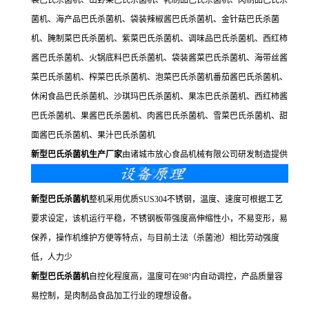
袋巴氏杀菌机、山野菜巴氏杀菌机、乳制品巴氏杀菌机、肉制品巴氏杀
菌机、海产品巴氏杀菌机、袋装辣椒酱巴氏杀菌机、金针菇巴氏杀菌
机、腌制菜巴氏杀菌机、紫菜巴氏杀菌机、调味品巴氏杀菌机、西红柿
酱巴氏杀菌机、火锅底料巴氏杀菌机、袋装酱菜巴氏杀菌机、海带丝酱
菜巴氏杀菌机、榨菜巴氏杀菌机、泡菜巴氏杀菌机番茄酱巴氏杀菌机、
休闲食品巴氏杀菌机、沙琪玛巴氏杀菌机、果冻巴氏杀菌机、西红柿酱
巴氏杀菌机、果酱巴氏杀菌机、肉酱巴氏杀菌机、雪菜巴氏杀菌机、甜
面酱巴氏杀菌机、果汁巴氏杀菌机
新型巴氏杀菌机生产厂家
由诸城市放心食品机械有限公司研发制造提供
新型巴氏杀菌机
整机采用优质SUS304不锈钢，温度、速度可根据工艺
要求设定，该机运行平稳，不锈钢板带强度高伸缩性小，不易变形，易
保养，操作机维护方便等特点，与目前土法（杀菌池）相比劳动强度
低，人力少
新型巴氏杀菌机
自控化程度高，温度可在98°内自动调控，产品质量容
易控制，是肉制品食品加工行业的理想设备。