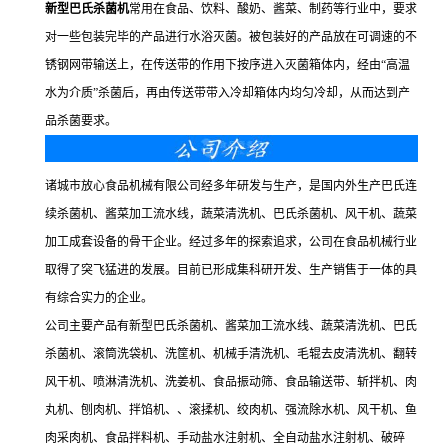
新型巴氏杀菌机
常用在食品、饮料、酸奶、酱菜、制药等行业中，要求
对一些包装完毕的产品进行水浴灭菌。被包装好的产品放在可调速的不
锈钢网带输送上，在传送带的作用下按序进入灭菌箱体内，经由“高温
水为介质”杀菌后，再由传送带带入冷却箱体内均匀冷却，从而达到产
品杀菌要求。
诸城市放心食品机械有限公司经多年研发与生产，是国内外生产巴氏连
续杀菌机、酱菜加工流水线，蔬菜清洗机、巴氏杀菌机、风干机、蔬菜
加工成套设备的骨干企业。经过多年的探索追求，公司在食品机械行业
取得了突飞猛进的发展。目前已形成集科研开发、生产销售于一体的具
有综合实力的企业。
公司主要产品有新型巴氏杀菌机、酱菜加工流水线、蔬菜清洗机、巴氏
杀菌机、滚筒洗袋机、洗筐机、机械手清洗机、毛辊去皮清洗机、翻转
风干机、喷淋清洗机、洗姜机、食品振动筛、食品输送带、斩拌机、肉
丸机、刨肉机、拌馅机、、滚揉机、绞肉机、强流除水机、风干机、鱼
肉采肉机、食品拌料机、手动盐水注射机、全自动盐水注射机、破碎