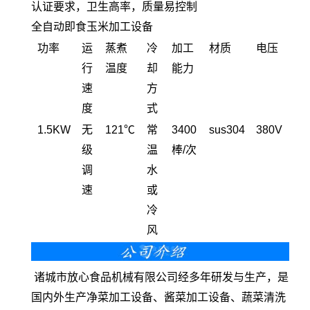
认证要求，卫生高率，质量易控制
全自动即食玉米加工设备
功率
运
蒸煮
冷
加工
材质
电压
行
温度
却
能力
速
方
度
式
1.5KW
无
121℃
常
3400
sus304
380V
级
温
棒/次
调
水
速
或
冷
风
诸城市放心食品机械有限公司经多年研发与生产，是
国内外生产净菜加工设备、酱菜加工设备、蔬菜清洗