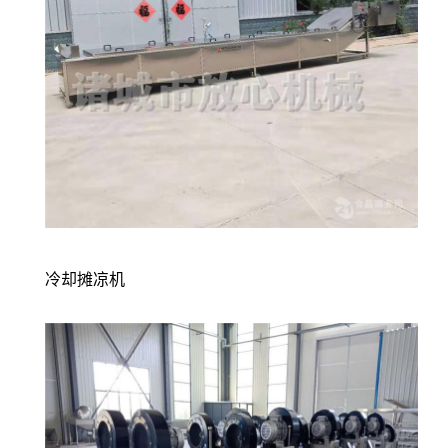
冷却摊凉机