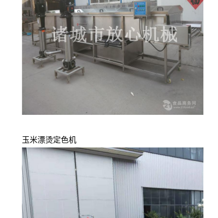
玉米漂烫定色机