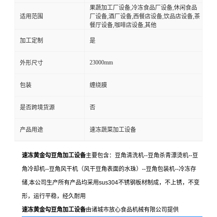
果蔬加工厂设备,冷冻食品厂设备,休闲食品
适用范围
厂设备,酒厂设备,西餐店设备,饮品店设备,茶
餐厅设备,咖啡店设备,其他
加工定制
是
23000mm
外形尺寸
包装
缠绕膜
是否跨境货源
否
产品用途
速冻蔬菜加工设备
速冻黄金勾豆角加工设备
主要包含：豆角清洗机--豆角杀青漂烫机--豆
角冷却机--豆角风干机（风干豆角表面的水珠）--豆角包装机--冷冻存
储,本公司生产所有产品均采用sus304不锈钢板材制成，不上锈，不变
形，运行平稳，经久耐用
速冻黄金勾豆角加工设备
由诸城市放心食品机械有限公司提供