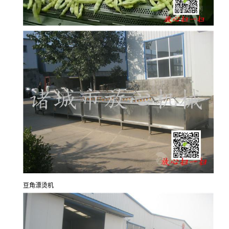
豆角漂烫机