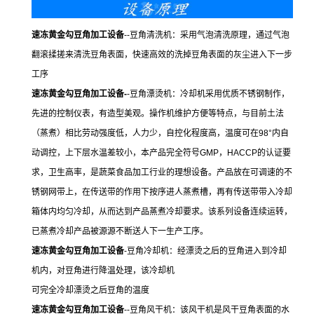
速冻黄金勾豆角加工设备
--豆角清洗机：采用气泡清洗原理，通过气泡
翻滚揉搓来清洗豆角表面，快速高效的洗掉豆角表面的灰尘进入下一步
工序
速冻黄金勾豆角加工设备
-
-豆角漂烫机：冷却机采用优质不锈钢制作，
先进的控制仪表，有造型美观。操作机维护方便等特点，与目前土法
（蒸煮）相比劳动强度低，人力少，自控化程度高，温度可在98°内自
动调控，上下层水温差较小，本产品完全符号GMP，HACCP的认证要
求，卫生高率，是蔬菜食品加工行业的理想设备。产品放在可调速的不
锈钢网带上，在传送带的作用下按序进人蒸煮槽，再有传送带带入冷却
箱体内均匀冷却，从而达到产品蒸煮冷却要求。该系列设备连续运转，
已蒸煮冷却产品被源源不断送人下一生产工序。
速冻黄金勾豆角加工设备
-豆角冷却机：经漂烫之后的豆角进入到冷却
机内，对豆角进行降温处理，该冷却机
可完全冷却漂烫之后豆角的温度
速冻黄金勾豆角加工设备
--豆角风干机：该风干机是风干豆角表面的水