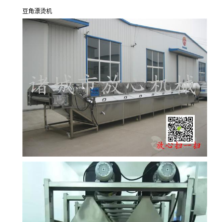
豆角漂烫机