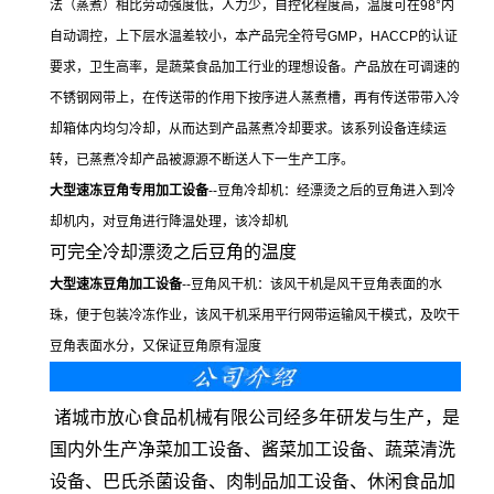
法（蒸煮）相比劳动强度低，人力少，自控化程度高，温度可在98°内
自动调控，上下层水温差较小，本产品完全符号GMP，HACCP的认证
要求，卫生高率，是蔬菜食品加工行业的理想设备。产品放在可调速的
不锈钢网带上，在传送带的作用下按序进人蒸煮槽，再有传送带带入冷
却箱体内均匀冷却，从而达到产品蒸煮冷却要求。该系列设备连续运
转，已蒸煮冷却产品被源源不断送人下一生产工序。
大型
速冻豆角
专用
加工设备
--豆角冷却机：经漂烫之后的豆角进入到冷
却机内，对豆角进行降温处理，该冷却机
可完全冷却漂烫之后豆角的温度
大型
速冻豆角加工设备
--豆角风干机：该风干机是风干豆角表面的水
珠，便于包装冷冻作业，该风干机采用平行网带运输风干模式，及吹干
豆角表面水分，又保证豆角原有湿度
诸城市放心食品机械有限公司经多年研发与生产，是
国内外生产净菜加工设备、酱菜加工设备、蔬菜清洗
设备、巴氏杀菌设备、肉制品加工设备、休闲食品加