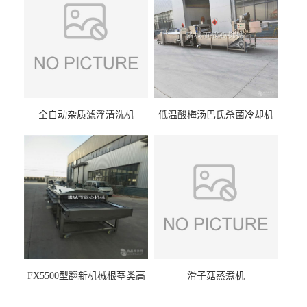
全自动杂质滤浮清洗机
低温酸梅汤巴氏杀菌冷却机
FX5500型翻新机械根茎类高
滑子菇蒸煮机
压喷淋清洗机