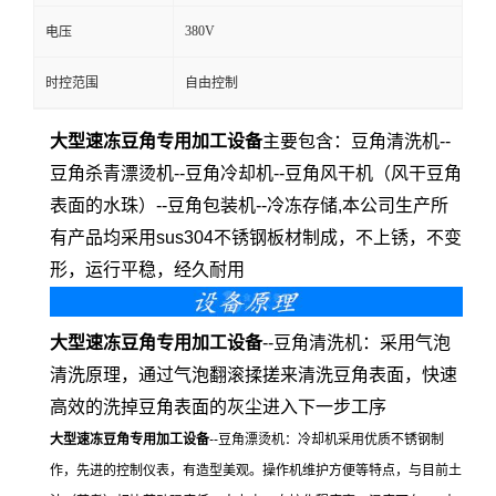
380V
电压
时控范围
自由控制
大型速冻豆角专用加工设备
主要包含：豆角清洗机--
豆角杀青漂烫机--豆角冷却机--豆角风干机（风干豆角
表面的水珠）--豆角包装机--冷冻存储,本公司生产所
有产品均采用sus304不锈钢板材制成，不上锈，不变
形，运行平稳，经久耐用
大型
速冻豆角
专用
加工设备
--豆角清洗机：采用气泡
清洗原理，通过气泡翻滚揉搓来清洗豆角表面，快速
高效的洗掉豆角表面的灰尘进入下一步工序
大型
速冻豆角
专用
加工设备
--豆角漂烫机：冷却机采用优质不锈钢制
作，先进的控制仪表，有造型美观。操作机维护方便等特点，与目前土