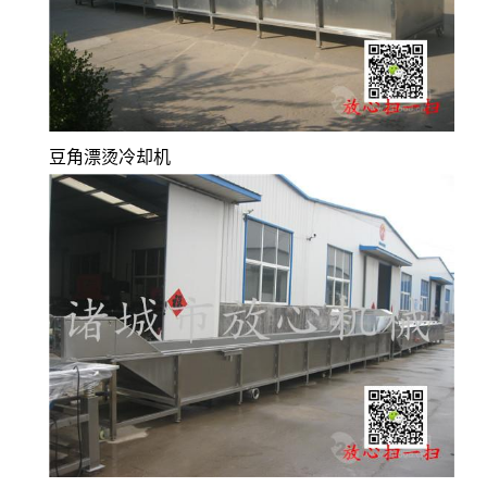
豆角漂烫冷却机