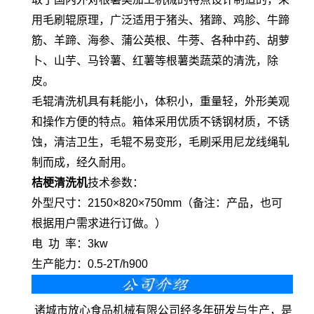
用毛刷辊原理，广泛适用于猪头、猪蹄、鸡胗、牛蹄
筋、羊蹄、海参、蒲公英根、牛蒡、各种中药、胡萝
卜、山芋、马铃薯、红薯等根薯类蔬菜的清洗，除
皮。
毛辊清洗机具有耗能小，体积小，重量轻，外形美观
和操作方便的特点。箱体采用优质不锈钢材质，不锈
蚀，清洁卫生，毛辊不易变形，毛刷采用尼龙线绳轧
制而成，经久耐用。
桔梗清洗机
技术参数：
外型尺寸：2150×820×750mm（备注：产品，也可
根据用户需求进行订做。）
电 功 率：3kw
生产能力：0.5-2T/h900
诸城市放心食品机械有限公司经多年研发与生产，是