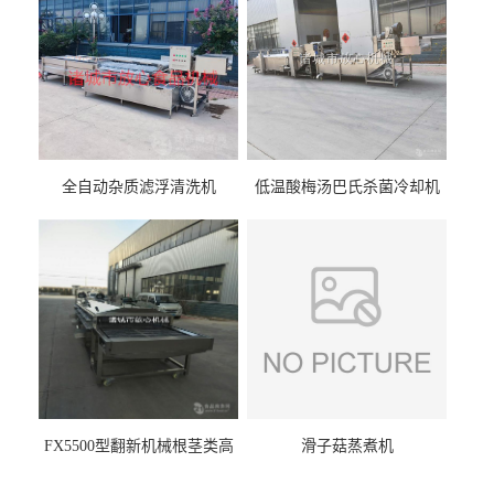
全自动杂质滤浮清洗机
低温酸梅汤巴氏杀菌冷却机
FX5500型翻新机械根茎类高
滑子菇蒸煮机
压喷淋清洗机