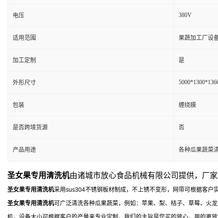
380V
电压
适用范围
果蔬加工厂设备
加工定制
是
5000*1300*13
外形尺寸
包装
缠绕膜
是否跨境货源
否
产品用途
各种瓜果蔬菜
圣女果专用清洗机
由诸城市放心食品机械有限公司提供，厂家
圣女果专用清洗机
采用sus304不锈钢板材制成，不上锈不变形，网带可根据客户
圣女果专用清洗机
可广泛清洗各种瓜果蔬菜，例如：苹果、梨、桔子、草莓、火龙
机，设备大小可根据客户的产量来专业定制，我们的主旨是您买的放心，用的更放