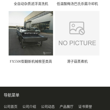
全自动杂质滤浮清洗机
低温酸梅汤巴氏杀菌冷却机
FX5500型翻新机械根茎类高
滑子菇蒸煮机
压喷淋清洗机
导航菜单
公司首页
公司介绍
公司动态
产品展厅
证书荣誉