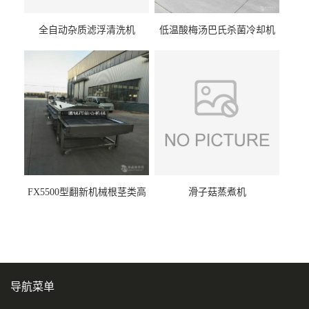
全自动杂质滤浮清洗机
低温酸梅汤巴氏杀菌冷却机
FX5500型翻新机械根茎类高
滑子菇蒸煮机
压喷淋清洗机
导航菜单