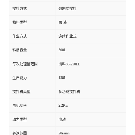
搅拌方式
强制式搅拌
物料类型
固-液
作业方式
连续作业式
500L
料桶容量
每次处理量范围
出料50-250LL
150L
生产能力
搅拌机类型
多功能搅拌机
2.2Kw
电机功率
动力类型
电动
20r/min
转速范围