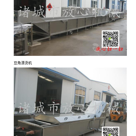
豆角漂烫机