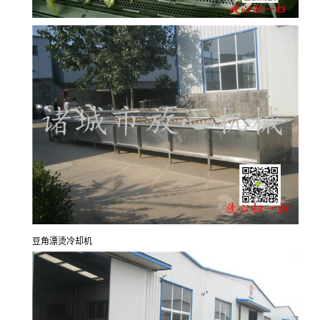
豆角漂烫冷却机