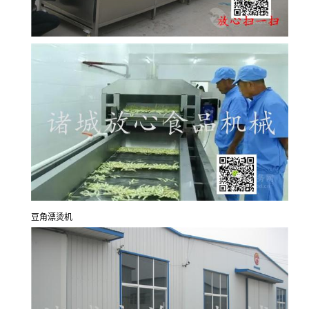
豆角漂烫机