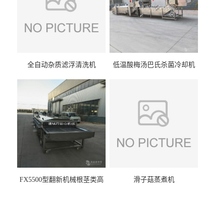
全自动杂质滤浮清洗机
低温酸梅汤巴氏杀菌冷却机
FX5500型翻新机械根茎类高
滑子菇蒸煮机
压喷淋清洗机