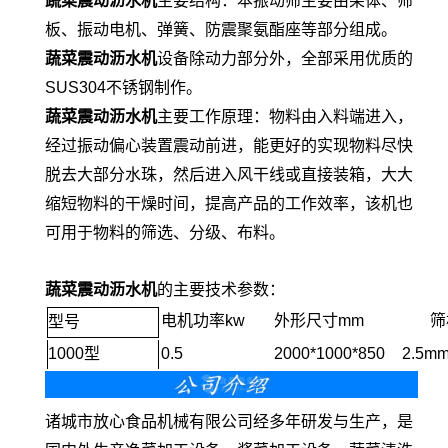
蔬菜
震动沥水机
主要结构：本振动筛主要由架体、筛
板、振动电机、弹簧、防震聚氨酯座等部分组成。
蔬菜
震动沥水机
设备除动力部分外，全部采用优质的
SUS304不锈钢制作。
蔬菜
震动沥水机
主要工作原理：物料由入料端进入，
经过振动偏心装置震动前进，能更好的实现物料尽快
脱去大部分水珠，然后进入风干线或直接装箱，大大
缩短物料的干燥时间，提高产品的工作效率，该机也
可用于物料的筛选、分级、布料。
蔬菜
震动沥水机
的主要技术参数：
电机功率kw
外形尺寸mm
筛板
型号
1000型
0.5
2000*1000*850
2.5m
诸城市放心食品机械有限公司经多年研发与生产，是