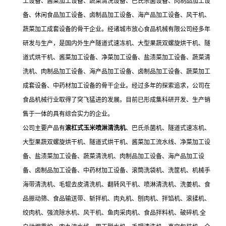
工设备、酱菜加工设备、蔬菜清洗设备、巴氏杀菌设备、肉制品加工设
备、休闲食品加工设备、卤制品加工设备、海产品加工设备、风干机、
蔬菜加工成套设备的骨干企业。经诸城市放心食品机械有限公司经多年
研发与生产，是国内外生产隧道式速冻机、大型果蔬双螺旋烘干机、隧
道式烘干机、酱菜加工设备、净菜加工设备、盐渍菜加工设备、蔬菜清
洗机、肉制品加工设备、海产品加工设备、卤制品加工设备、蔬菜加工
成套设备、中药材加工设备的骨干企业。经过多年的探索追求，公司在
食品机械行业取得了突飞猛进的发展。目前已形成集科研开发、生产销
售于一体的具有综合实力的企业。
公司主要产品有
滚杠式玉米喷淋清洗机
、巴氏杀菌机、隧道式速冻机、
大型果蔬双螺旋烘干机、隧道式烘干机、酱菜加工流水线、净菜加工设
备、盐渍菜加工设备、蔬菜清洗机、肉制品加工设备、海产品加工设
备、卤制品加工设备、中药材加工设备、滚筒洗袋机、洗筐机、机械手
海带清洗机、毛辊去皮清洗机、翻转风干机、喷淋清洗机、洗姜机、食
品振动筛、食品输送带、斩拌机、肉丸机、刨肉机、拌馅机、滚揉机、
绞肉机、强流除水机、风干机、鱼肉采肉机、食品拌料机、破碎机.全