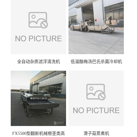
全自动杂质滤浮清洗机
低温酸梅汤巴氏杀菌冷却机
FX5500型翻新机械根茎类高
滑子菇蒸煮机