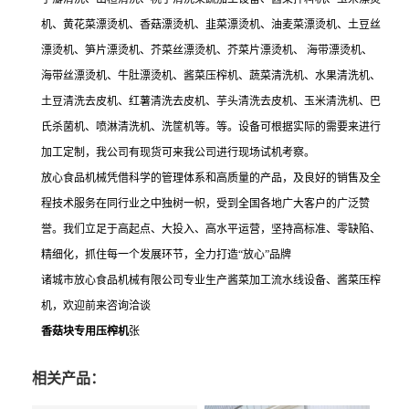
机、黄花菜漂烫机、香菇漂烫机、韭菜漂烫机、油麦菜漂烫机、土豆丝
漂烫机、笋片漂烫机、芥菜丝漂烫机、芥菜片漂烫机、 海带漂烫机、
海带丝漂烫机、牛肚漂烫机、酱菜压榨机、蔬菜清洗机、水果清洗机、
土豆清洗去皮机、红薯清洗去皮机、芋头清洗去皮机、玉米清洗机、巴
氏杀菌机、喷淋清洗机、洗筐机等。等。设备可根据实际的需要来进行
加工定制，我公司有现货可来我公司进行现场试机考察。
放心食品机械凭借科学的管理体系和高质量的产品，及良好的销售及全
程技术服务在同行业之中独树一帜，受到全国各地广大客户的广泛赞
誉。我们立足于高起点、大投入、高水平运营，坚持高标准、零缺陷、
精细化，抓住每一个发展环节，全力打造“放心”品牌
诸城市放心食品机械有限公司专业生产酱菜加工流水线设备、酱菜压榨
机，欢迎前来咨询洽谈
香菇块专用压榨机
张
相关产品：