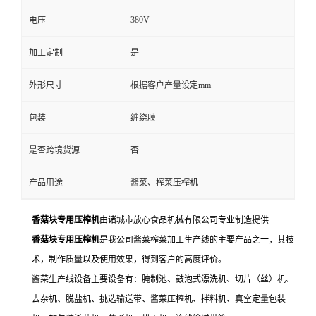
380V
电压
加工定制
是
外形尺寸
根据客户产量设定mm
包装
缠绕膜
是否跨境货源
否
产品用途
酱菜、榨菜压榨机
香菇块专用压榨机
由诸城市放心食品机械有限公司专业制造提供
香菇块专用压榨机
是我公司酱菜榨菜加工生产线的主要产品之一，其技
术，制作质量以及使用效果，得到客户的高度评价。
酱菜生产线设备主要设备有：腌制池、鼓泡式漂洗机、切片（丝）机、
去杂机、脱盐机、挑选输送带、酱菜压榨机、拌料机、真空定量包装