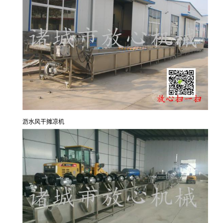
沥水风干摊凉机