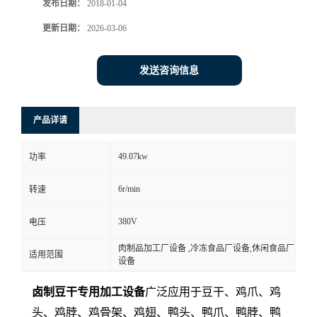
发布日期：
2018-01-04
更新日期：
2026-03-06
发送咨询信息
产品详请
49.07kw
功率
6r/min
转速
380V
电压
肉制品加工厂设备 ,冷冻食品厂设备,休闲食品厂
适用范围
设备
卤制豆干专用加工设备
广泛应用于豆干、鸡爪、鸡
头、鸡脖、鸡骨架、鸡翅、鸭头、鸭爪、鸭脖、鸭