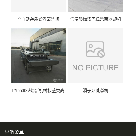
全自动杂质滤浮清洗机
低温酸梅汤巴氏杀菌冷却机
FX5500型翻新机械根茎类高
滑子菇蒸煮机
压喷淋清洗机
导航菜单