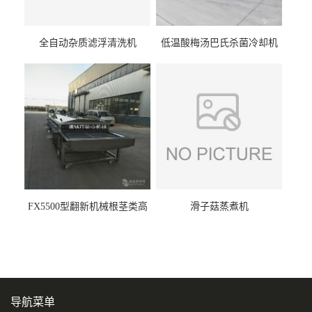
全自动杂质滤浮清洗机
低温酸梅汤巴氏杀菌冷却机
FX5500型翻新机械根茎类高
滑子菇蒸煮机
压喷淋清洗机
导航菜单