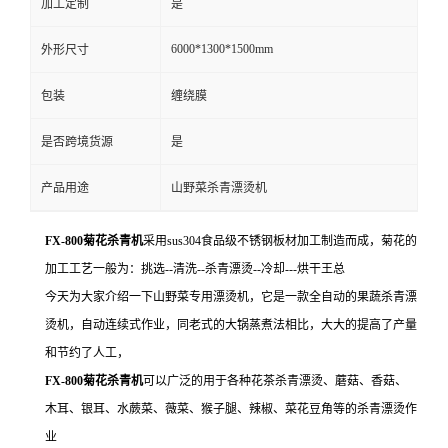
加工定制
是
6000*1300*1500mm
外形尺寸
包装
缠绕膜
是否跨境货源
是
产品用途
山野菜杀青漂烫机
FX-800菊花杀青机
采用sus304食品级不锈钢板材加工制造而成，菊花的
加工工艺一般为：挑选--清洗--杀青漂烫--冷却---烘干王总
今天为大家介绍一下山野菜专用漂烫机，它是一款全自动的果蔬杀青漂
烫机，自动连续式作业，同老式的大锅蒸煮法相比，大大的提高了产量
和节约了人工，
FX-800菊花杀青机
可以广泛的用于各种花茶杀青漂烫、蘑菇、香菇、
木耳、银耳、水蕨菜、薇菜、猴子腿、辣椒、菜花豆角等的杀青漂烫作
业