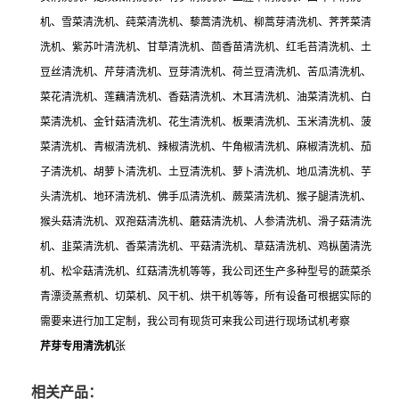
机、雪菜清洗机、莼菜清洗机、藜蒿清洗机、柳蒿芽清洗机、荠荠菜清
洗机、紫苏叶清洗机、甘草清洗机、茴香苗清洗机、红毛苔清洗机、土
豆丝清洗机、芹芽清洗机、豆芽清洗机、荷兰豆清洗机、苦瓜清洗机、
菜花清洗机、莲藕清洗机、香菇清洗机、木耳清洗机、油菜清洗机、白
菜清洗机、金针菇清洗机、花生清洗机、板栗清洗机、玉米清洗机、菠
菜清洗机、青椒清洗机、辣椒清洗机、牛角椒清洗机、麻椒清洗机、茄
子清洗机、胡萝卜清洗机、土豆清洗机、萝卜清洗机、地瓜清洗机、芋
头清洗机、地环清洗机、佛手瓜清洗机、蕨菜清洗机、猴子腿清洗机、
猴头菇清洗机、双孢菇清洗机、蘑菇清洗机、人参清洗机、滑子菇清洗
机、韭菜清洗机、香菜清洗机、平菇清洗机、草菇清洗机、鸡枞菌清洗
机、松伞菇清洗机、红菇清洗机等等，我公司还生产多种型号的蔬菜杀
青漂烫蒸煮机、切菜机、风干机、烘干机等等，所有设备可根据实际的
需要来进行加工定制，我公司有现货可来我公司进行现场试机考察
芹芽专用清洗机
张
相关产品：