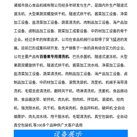
诸城市放心食品机械有限公司经多年研发与生产，是国内外生产隧道式
速冻机、大型果蔬双螺旋烘干机、隧道式烘干机、酱菜加工设备、净菜
加工设备、盐渍菜加工设备、蔬菜清洗机、肉制品加工设备、海产品加
工设备、卤制品加工设备、蔬菜加工成套设备、中药材加工设备的骨干
企业。经过多年的探索追求，公司在食品机械行业取得了突飞猛进的发
展。目前已形成集科研开发、生产销售于一体的具有综合实力的企业。
公司主要产品有
百香果专用清洗机
、巴氏杀菌机、隧道式速冻机、大型
果蔬双螺旋烘干机、隧道式烘干机、酱菜加工流水线、净菜加工设备、
盐渍菜加工设备、蔬菜清洗机、肉制品加工设备、海产品加工设备、卤
制品加工设备、中药材加工设备、滚筒洗袋机、洗筐机、机械手海带清
洗机、毛辊去皮清洗机、翻转风干机、喷淋清洗机、洗姜机、食品振动
筛、食品输送带、斩拌机、肉丸机、刨肉机、拌馅机、滚揉机、绞肉
机、强流除水机、风干机、鱼肉采肉机、食品拌料机、破碎机.全自动
烟熏炉、肉丸流水线、甩干脱水机、毛辊清洗机、真空包装机、全自动
真空包装机.等100多个品种供广大客户选用