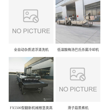
全自动杂质滤浮清洗机
低温酸梅汤巴氏杀菌冷却机
FX5500型翻新机械根茎类高
滑子菇蒸煮机