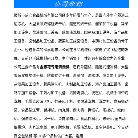
诸城市放心食品机械有限公司经多年研发与生产，是国内外生产隧道式
速冻机、大型果蔬双螺旋烘干机、隧道式烘干机、酱菜加工设备、净菜
加工设备、盐渍菜加工设备、蔬菜清洗机、肉制品加工设备、海产品加
工设备、卤制品加工设备、蔬菜加工成套设备、中药材加工设备的骨干
企业。经过多年的探索追求，公司在食品机械行业取得了突飞猛进的发
展。目前已形成集科研开发、生产销售于一体的具有综合实力的企业。
公司主要产品有
金银花专用清洗机
、巴氏杀菌机、隧道式速冻机、大型
果蔬双螺旋烘干机、隧道式烘干机、酱菜加工流水线、净菜加工设备、
盐渍菜加工设备、蔬菜清洗机、肉制品加工设备、海产品加工设备、卤
制品加工设备、中药材加工设备、滚筒洗袋机、洗筐机、机械手海带清
洗机、毛辊去皮清洗机、翻转风干机、喷淋清洗机、洗姜机、食品振动
筛、食品输送带、斩拌机、肉丸机、刨肉机、拌馅机、滚揉机、绞肉
机、强流除水机、风干机、鱼肉采肉机、食品拌料机、破碎机.全自动
烟熏炉、肉丸流水线、甩干脱水机、毛辊清洗机、真空包装机、全自动
真空包装机.等100多个品种供广大客户选用