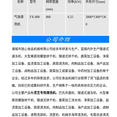
名称
型号
网带宽度
功率(KW)
外形尺寸(mm)
(mm)
气泡清
FX-800
800
6.25
5000*1300*136
洗机
0
诸城市放心食品机械有限公司经多年研发与生产，是国内外生产隧道式
速冻机、大型果蔬双螺旋烘干机、隧道式烘干机、酱菜加工设备、净菜
加工设备、盐渍菜加工设备、蔬菜清洗机、肉制品加工设备、海产品加
工设备、卤制品加工设备、蔬菜加工成套设备、中药材加工设备的骨干
企业。经过多年的探索追求，公司在食品机械行业取得了突飞猛进的发
展。目前已形成集科研开发、生产销售于一体的具有综合实力的企业。
公司主要产品有
灵芝专用清洗机
、
巴氏杀菌机、隧道式速冻机、大型果
蔬双螺旋烘干机、隧道式烘干机、酱菜加工流水线、净菜加工设备、盐
渍菜加工设备、蔬菜清洗机、肉制品加工设备、海产品加工设备、卤制
品加工设备、滚筒洗袋机、洗筐机、机械手海带清洗机、毛辊去皮清洗