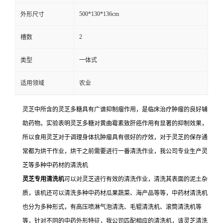
500*130*136cm
外形尺寸
2
槽数
类型
一体式
适用领域
农业
灵芝中所含的灵芝多糖具有广谱抑制瘤作用，是临床治疗肿瘤的良好辅
助药物。实验表明灵芝多糖对黄曲霉素致肝癌作用有显著的抑制效果，
所以食用灵芝对于调理身体抗肿瘤具有很好的疗效，对于灵芝的保存通
常都为烘干作业，烘干之前需要进行一番清洗作业，我公司专业生产灵
芝等多种中药材的清洗机
灵芝专用清洗机
可以对灵芝进行有效的清洗作业，清洗其表面的泥土杂
质，该机还可以清洗多种中药材瓜果蔬菜、海产品等等，中药材清洗机
也分为多种形式，有高压喷淋气泡清洗、毛辊清洗机、滚筒清洗机等
等，针对不同的中药外形特征，我公司匹配相应的清洗机，该灵芝清洗